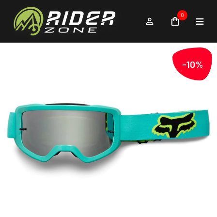
0
-10%