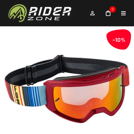
0
-10%