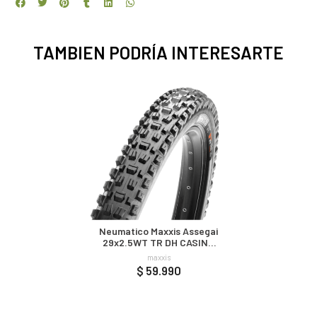
TAMBIEN PODRÍA INTERESARTE
Neumatico Maxxis Assegai
29x2.5WT TR DH CASING
BIKEPARK
maxxis
$ 59.990