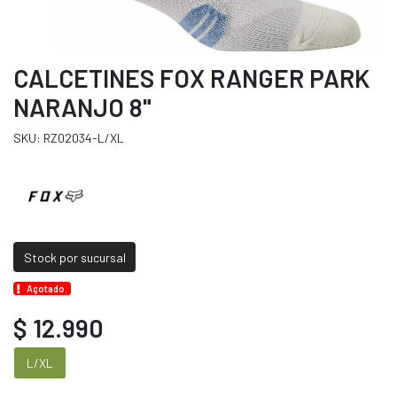
CALCETINES FOX RANGER PARK
NARANJO 8"
SKU: RZ02034-L/XL
Stock por sucursal
Agotado.
$ 12.990
L/XL