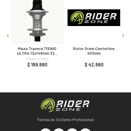
0
Maza Trasera 715IND
Rotor Sram Centerline
ULTRA 12x148mm 32H
203mm
PLATA
715INDUSTRIES
$ 189.990
$ 42.990
Tienda de Ciclismo Profesional.