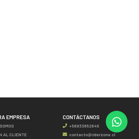
RA EMPRESA
CONTÁCTANOS
 SOMOS
+56933852645
N AL CLIENTE
contacto@riderzone.cl