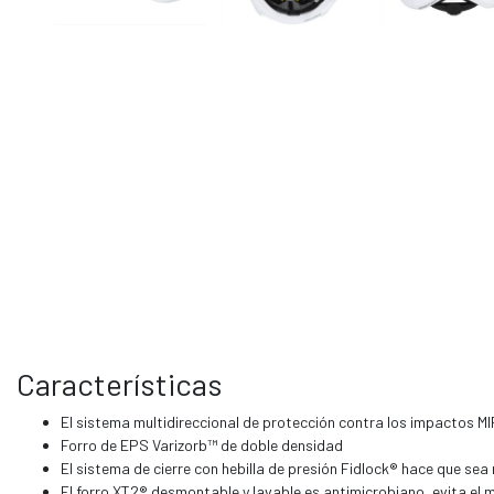
Características
El sistema multidireccional de protección contra los impactos M
Forro de EPS Varizorb™ de doble densidad
El sistema de cierre con hebilla de presión Fidlock® hace que sea
El forro XT2® desmontable y lavable es antimicrobiano, evita el