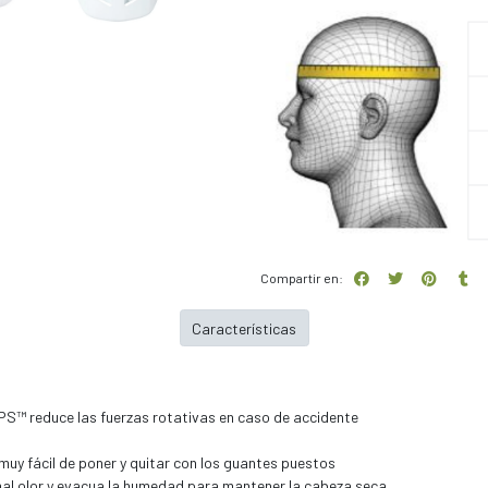
Compartir en:
Características
IPS™ reduce las fuerzas rotativas en caso de accidente
 muy fácil de poner y quitar con los guantes puestos
 mal olor y evacua la humedad para mantener la cabeza seca