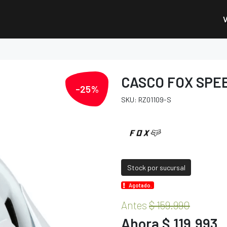
CASCO FOX SPE
-25%
SKU: RZ01109-S
Stock por sucursal
Agotado.
Antes
$ 159.990
Ahora $ 119.993