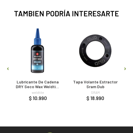
TAMBIEN PODRÍA INTERESARTE
A
Lubricante De Cadena
Tapa Volante Estractor
DRY Seco Wax Weldtite
Sram Dub
100ml
weldtite
SRAM
$ 10.990
$ 18.990