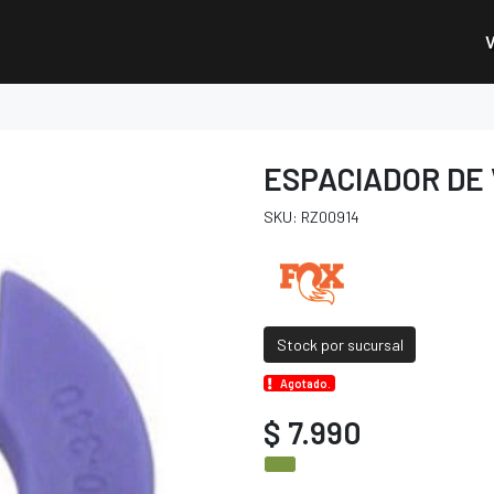
ESPACIADOR DE 
SKU: RZ00914
Stock por sucursal
Agotado.
$ 7.990