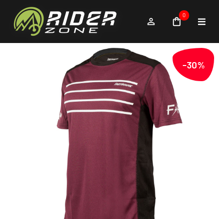
0
-30%