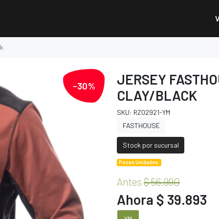
ck
JERSEY FASTHO
-30%
CLAY/BLACK
SKU: RZ02921-YM
FASTHOUSE
Stock por sucursal
Pocas Unidades.
Antes
$ 56.990
Ahora $ 39.893
YM