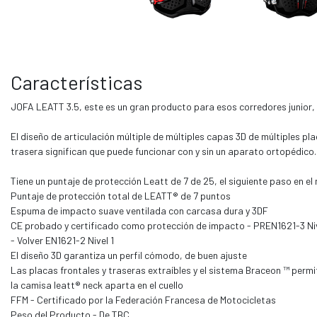
Características
JOFA LEATT 3.5, este es un gran producto para esos corredores junior, y
El diseño de articulación múltiple de múltiples capas 3D de múltiples pl
trasera significan que puede funcionar con y sin un aparato ortopédico.
Tiene un puntaje de protección Leatt de 7 de 25, el siguiente paso en el n
Puntaje de protección total de LEATT® de 7 puntos
Espuma de impacto suave ventilada con carcasa dura y 3DF
CE probado y certificado como protección de impacto - PREN1621-3 Niv
- Volver EN1621-2 Nivel 1
El diseño 3D garantiza un perfil cómodo, de buen ajuste
Las placas frontales y traseras extraíbles y el sistema Braceon ™ perm
la camisa leatt® neck aparta en el cuello
FFM - Certificado por la Federación Francesa de Motocicletas
Peso del Producto - De TBC