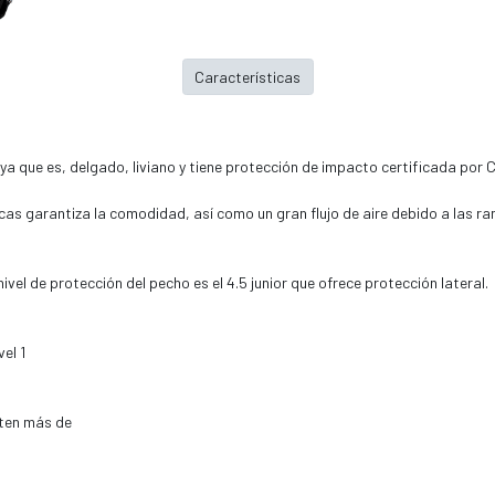
Características
a que es, delgado, liviano y tiene protección de impacto certificada por CE
acas garantiza la comodidad, así como un gran flujo de aire debido a las ran
ivel de protección del pecho es el 4.5 junior que ofrece protección lateral.
el 1
iten más de