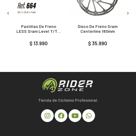
Pastillas De Freno
Disco De Freno Sram
m
LESS Sram Level T/TL,
Centerline 180mm
TLM
$ 13.990
$ 35.990
Tienda de Ciclismo Profesional.