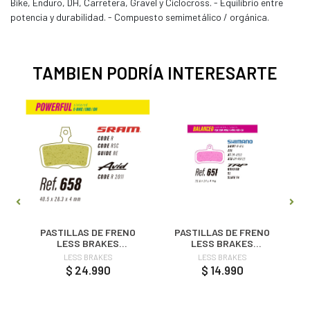
Bike, Enduro, DH, Carretera, Gravel y Ciclocross. - Equilibrio entre
potencia y durabilidad. - Compuesto semimetálico / orgánica.
TAMBIEN PODRÍA INTERESARTE
O
PASTILLAS DE FRENO
PASTILLAS DE FRENO
LESS BRAKES
LESS BRAKES
POWERFULL 658 -
BALANCED 651 -
LESS BRAKES
LESS BRAKES
SRAM CODE, GUIDE RE
SHIMANO SAINT, XT,
$ 24.990
$ 14.990
XTR 4 PISTONES