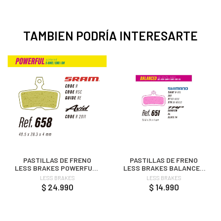
TAMBIEN PODRÍA INTERESARTE
PASTILLAS DE FRENO
PASTILLAS DE FRENO
LESS BRAKES POWERFULL
LESS BRAKES BALANCED
658 - SRAM CODE, GUIDE
651 - SHIMANO SAINT, XT,
LESS BRAKES
LESS BRAKES
RE
XTR 4 PISTONES
$ 24.990
$ 14.990