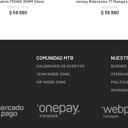
brio 715IND 35MM Silver
Jersey Riderzone T1 Manga L
715INDUSTRIES
RIDERZONE
$ 59.990
$ 39.990
COMUNIDAD MTB
NUEST
CALENDARIO DE EVENTOS
QUIENES
TEAM RIDER ZONE
ATENCIO
VIP RIDER ZONE
POLITIC
AYUDANO