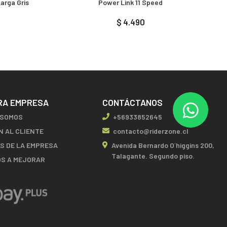
arga Gris
Power Link 11 Speed
$ 4.490
RA EMPRESA
CONTÁCTANOS
 SOMOS
+56933852645
N AL CLIENTE
contacto@riderzone.cl
AS DE LA EMPRESA
Avenida Bernardo O´higgins 200,
Talagante. Segundo piso.
S A MEJORAR