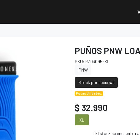
PUÑOS PNW LOA
SKU: RZ03095-XL
PNW
Stock por sucursal
Pocas Unidades.
$ 32.990
XL
¡El stock se encuentra