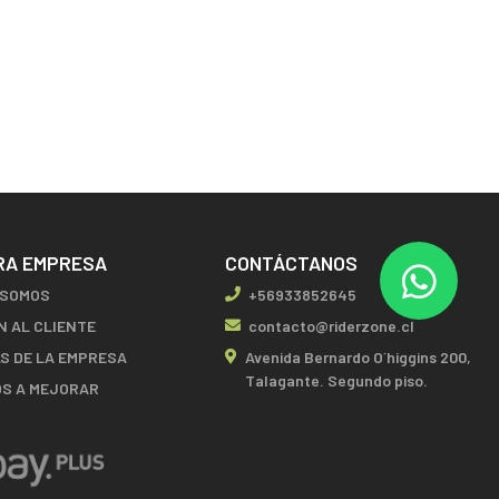
RA EMPRESA
CONTÁCTANOS
 SOMOS
+56933852645
N AL CLIENTE
contacto@riderzone.cl
AS DE LA EMPRESA
Avenida Bernardo O´higgins 200,
Talagante. Segundo piso.
S A MEJORAR