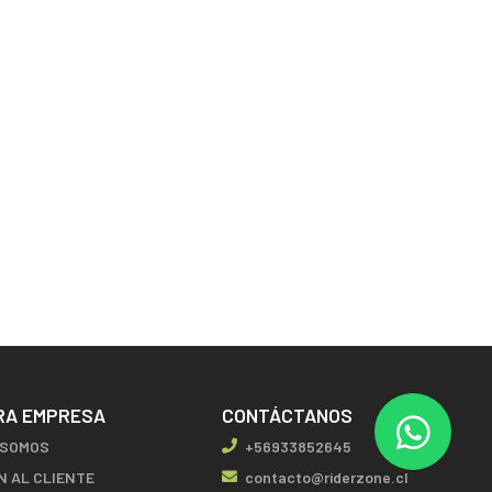
RA EMPRESA
CONTÁCTANOS
 SOMOS
+56933852645
N AL CLIENTE
contacto@riderzone.cl