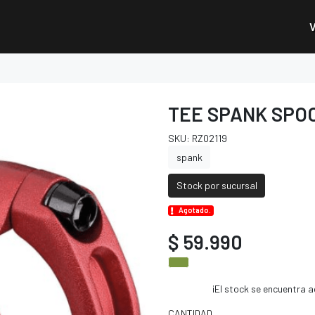
TEE SPANK SPOO
SKU: RZ02119
spank
Stock por sucursal
Agotado.
$ 59.990
¡El stock se encuentra
CANTIDAD