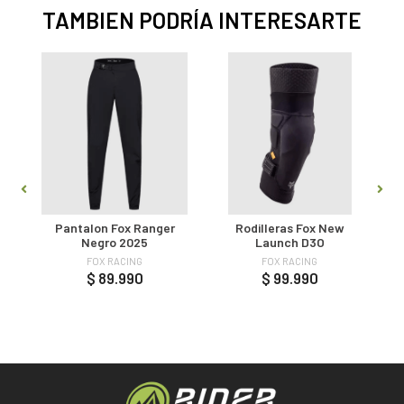
TAMBIEN PODRÍA INTERESARTE
e
Pantalon Fox Ranger
Rodilleras Fox New
Negro 2025
Launch D3O
FOX RACING
FOX RACING
$ 89.990
$ 99.990