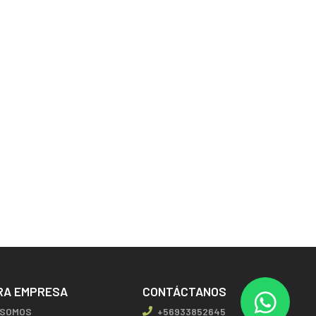
RA EMPRESA
CONTÁCTANOS
 SOMOS
+56933852645